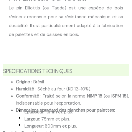
Le pin Elliottis (ou Taeda) est une espèce de bois
résineux reconnue pour sa résistance mécanique et sa
durabilité. Il est particulièrement adapté à la fabrication
de palettes et de caisses en bois.
SPÉCIFICATIONS TECHNIQUES
Origine :
Brésil
Humidité :
Séché au four (KD 12–10%).
Conformité :
Traité selon la norme
NIMP 15
(ou
ISPM 15
),
indispensable pour l’exportation.
Dimensions standard des planches pour palettes:
Épaisseur:
16mm et plus.
Largeur:
75mm et plus.
Longueur:
800mm et plus.